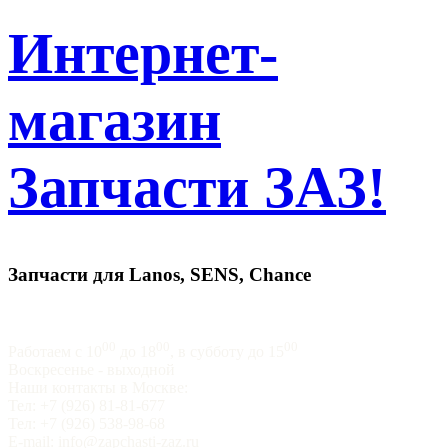
Интернет-
магазин
Запчасти ЗАЗ!
Запчасти для Lanos, SENS, Chance
00
00
00
Работаем с 10
до 18
, в субботу до 15
Воскресенье - выходной
Наши контакты в Москве:
Тел: +7 (926) 81-81-677
Тел: +7 (926) 538-98-68
E-mail: info@zapchasti-zaz.ru