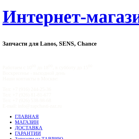
Интернет-магази
Запчасти для Lanos, SENS, Chance
00
00
00
Работаем с 10
до 18
, в субботу до 15
Воскресенье - выходной день
Наши контакты в Москве:
Тел: +7 (916) 244-25-36
Тел: +7 (926) 81-81-677
Тел: +7 (926) 538-98-68
E-mail: info@zapchasti-zaz.ru
ГЛАВНАЯ
МАГАЗИН
ДОСТАВКА
ГАРАНТИИ
Запчасти на ТАВРИЮ